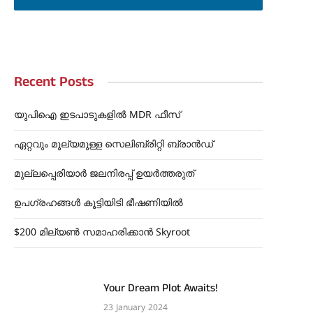
Recent Posts
യുപിഐ ഇടപാടുകളിൽ MDR ഫീസ്
ഏറ്റവും മൂല്യമുള്ള സെലിബ്രിറ്റി ബ്രാൻഡ്
മുല്ലപ്പെരിയാർ ജലനിരപ്പ് ഉയർത്തരുത്
ഉപഗ്രഹങ്ങൾ കൂട്ടിയിടി ഭീഷണിയിൽ
$200 മില്യൺ സമാഹരിക്കാൻ Skyroot
Your Dream Plot Awaits!
23 January 2024