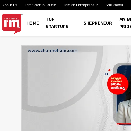
About Us
I am Startup Studio
I am an Entrepreneur
She Power
TOP
MY B
HOME
SHEPRENEUR
STARTUPS
PRID