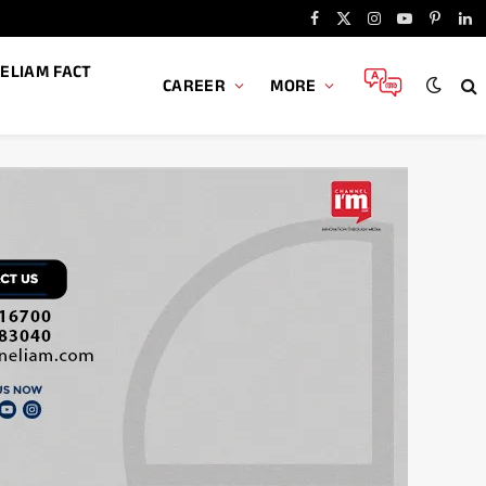
Facebook
X
Instagram
YouTube
Pintere
Li
(Twitter)
ELIAM FACT
CAREER
MORE