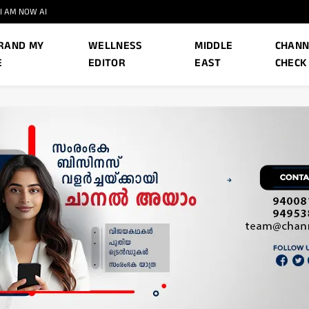
I AM NOW AI
RAND MY
WELLNESS
MIDDLE
CHANN
E
EDITOR
EAST
CHECK