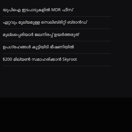
യുപിഐ ഇടപാടുകളിൽ MDR ഫീസ്
ഏറ്റവും മൂല്യമുള്ള സെലിബ്രിറ്റി ബ്രാൻഡ്
മുല്ലപ്പെരിയാർ ജലനിരപ്പ് ഉയർത്തരുത്
ഉപഗ്രഹങ്ങൾ കൂട്ടിയിടി ഭീഷണിയിൽ
$200 മില്യൺ സമാഹരിക്കാൻ Skyroot