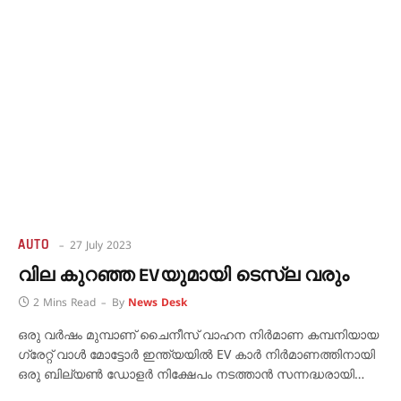
AUTO
27 July 2023
വില കുറഞ്ഞ EVയുമായി ടെസ്‌ല വരും‌
2 Mins Read
By
News Desk
ഒരു വർഷം മുമ്പാണ് ചൈനീസ് വാഹന നിർമാണ കമ്പനിയായ
ഗ്രേറ്റ് വാൾ മോട്ടോർ ഇന്ത്യയിൽ EV കാർ നിർമാണത്തിനായി
ഒരു ബില്യൺ ഡോളർ നിക്ഷേപം നടത്താൻ സന്നദ്ധരായി…