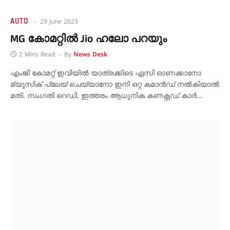
AUTO
29 June 2023
MG കോമറ്റിൽ Jio ഹലോ പറയും
2 Mins Read
By
News Desk
എംജി കോമറ്റ് ഇവിയില്‍ യാത്രക്കിടെ ഏസി ഓണക്കാനോ
മ്യൂസിക് പ്ലേയ് ചെയ്യാനോ ഇനി ഒറ്റ കമാൻഡ് നൽകിയാൽ
മതി. സംഗതി റെഡി. ഇത്തരം ആധുനിക കണക്റ്റഡ് കാര്‍…