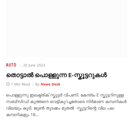
AUTO
20 June 2023
തൊട്ടാൽ പൊള്ളുന്ന E-സ്കൂട്ടറുകൾ
1 Min Read
By
News Desk
പൊള്ളുന്നു ഇലക്ട്രിക് സ്കൂട്ടർ വിപണി. കേന്ദ്രം E സ്കൂട്ടറിനുള്ള
സബ്സിഡി കുത്തനെ വെട്ടികുറച്ചതോടെ നിർമാണ കമ്പനികൾ
വിലയും കൂടി. ജൂൺ തുടക്കം മുതൽ സ്കൂട്ടറിന്റെ വില പല
കമ്പനികളും 18…