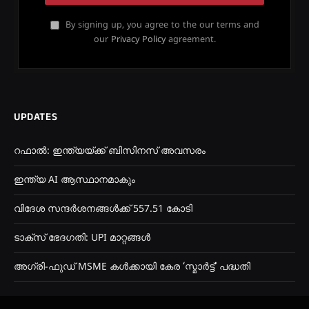
By signing up, you agree to the our terms and
our
Privacy Policy
agreement.
UPDATES
റഫാൽ: ഇന്ത്യയ്ക്ക് ബിസിനസ് അവസരം
ഇന്ത്യ AI ആസ്ഥാനമാകും
വിദേശ സന്ദർശനങ്ങൾക്ക് 557.51 കോടി
ടാക്സ് ഭേദഗതി: UPI മാറ്റങ്ങൾ
അഗ്രി-ഫുഡ് MSME കൾക്കായി കേര ‘സ്മാര്‍ട്ട്’ പദ്ധതി