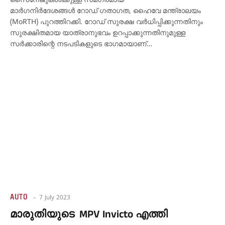
സൈനേജുകൾക്കുള്ള സമഗ്രമായ
മാർഗനിർദേശങ്ങൾ റോഡ് ഗതാഗത, ഹൈവേ മന്ത്രാലയം
(MoRTH) പുറത്തിറക്കി. റോഡ് സുരക്ഷ വർധിപ്പിക്കുന്നതിനും
സുരക്ഷിതമായ യാത്രാനുഭവം ഉറപ്പാക്കുന്നതിനുമുള്ള
സർക്കാരിന്റെ നടപടികളുടെ ഭാഗമായാണ്…
AUTO
7 July 2023
മാരുതിയുടെ MPV Invicto എത്തി