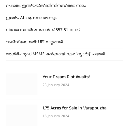
റഫാൽ: ഇന്ത്യയ്ക്ക് ബിസിനസ് അവസരം
ഇന്ത്യ AI ആസ്ഥാനമാകും
വിദേശ സന്ദർശനങ്ങൾക്ക് 557.51 കോടി
ടാക്സ് ഭേദഗതി: UPI മാറ്റങ്ങൾ
അഗ്രി-ഫുഡ് MSME കൾക്കായി കേര ‘സ്മാര്‍ട്ട്’ പദ്ധതി
Your Dream Plot Awaits!
23 January 2024
1.75 Acres for Sale in Varappuzha
18 January 2024