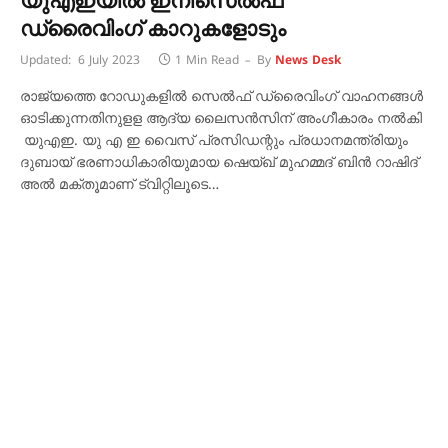
യുഎഇയിൽ ഇനിസെൽഫ്
ഡ്രൈവിംഗ് കാറുകളോടും
Updated:
6 July 2023
1 Min Read
By
News Desk
രാജ്യത്തെ റോഡുകളിൽ സെൽഫ് ഡ്രൈവിംഗ് വാഹനങ്ങൾ
ഓടിക്കുന്നതിനുളള ആദ്യ ലൈസൻസിന് അംഗീകാരം നൽകി
യുഎഇ. യു എ ഇ വൈസ് പ്രസിഡന്റും പ്രധാനമന്ത്രിയും
ദുബായ് ഭരണാധികാരിയുമായ ഷെയ്ഖ് മുഹമ്മദ് ബിൻ റാഷിദ്
അൽ മക്തൂമാണ് ട്വിറ്റിലൂടെ…