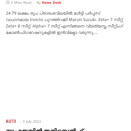
2 Mins Read
By
News Desk
24.79 ലക്ഷം രൂപ പ്രാരംഭവിലയിൽ മൾട്ടി പർപ്പസ്
വാഹനമായ Invicto പുറത്തിറക്കി Maruti Suzuki. Zeta+ 7 സീറ്റ്,
Zeta+ 8 സീറ്റ്, Alpha+ 7 സീറ്റ് എന്നിങ്ങനെ വ്യത്യസ്ത സീറ്റിംഗ്
കോൺഫിഗറേഷനുകളിൽ ഇൻവിക്ടോ വരുന്നു.…
AUTO
5 July 2023