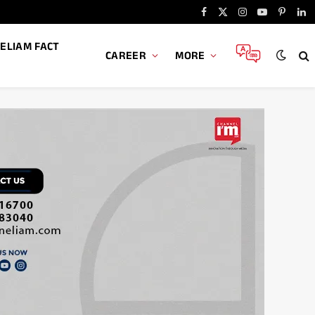
Facebook
X
Instagram
YouTube
Pintere
Li
(Twitter)
ELIAM FACT
CAREER
MORE