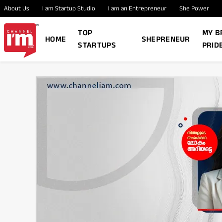
About Us
I am Startup Studio
I am an Entrepreneur
She Power
TOP
MY B
HOME
SHEPRENEUR
STARTUPS
PRID