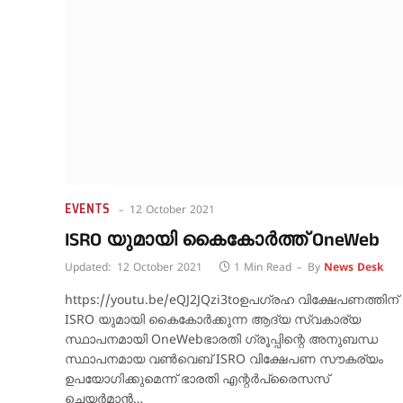
EVENTS
12 October 2021
ISRO യുമായി കൈകോർത്ത് OneWeb
Updated:
12 October 2021
1 Min Read
By
News Desk
https://youtu.be/eQJ2JQzi3toഉപഗ്രഹ വിക്ഷേപണത്തിന്
ISRO യുമായി കൈകോർക്കുന്ന ആദ്യ സ്വകാര്യ
സ്ഥാപനമായി OneWebഭാരതി ഗ്രൂപ്പിന്റെ അനുബന്ധ
സ്ഥാപനമായ വൺവെബ് ISRO വിക്ഷേപണ സൗകര്യം
ഉപയോഗിക്കുമെന്ന് ഭാരതി എന്റർപ്രൈസസ്
ചെയർമാൻ…