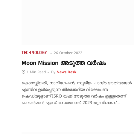
TECHNOLOGY
26 October 2022
Moon Mission അടുത്ത വർഷം
1 Min Read
By
News Desk
കൊമേഴ്സ്യൽ, നാവിഗേഷൻ, സൂര്യ- ചാന്ദ്ര ദൗത്യങ്ങൾ
എന്നിവ ഉൾപ്പെടുന്ന തിരക്കേറിയ വിക്ഷേപണ
ഷെഡ്യൂളാണ് ISRO യ്ക്ക് അടുത്ത വർഷം ഉള്ളതെന്ന്
ചെയർമാൻ എസ്. സോമനാഥ്. 2023 ജൂണിലാണ്…