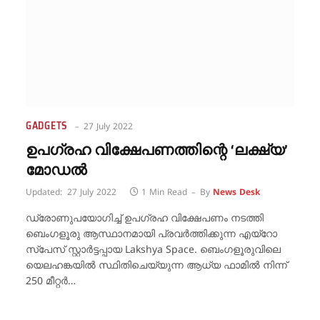
GADGETS
27 July 2022
ഉപഗ്രഹ വിക്ഷേപണത്തിന്റെ ‘ലക്ഷ്യ’
മോഡൽ
Updated:
27 July 2022
1 Min Read
By
News Desk
ഡ്രോണുപയോഗിച്ച് ഉപഗ്രഹ വിക്ഷേപണം നടത്തി
ബെംഗളൂരു ആസ്ഥാനമായി പ്രവർത്തിക്കുന്ന എയ്റോ
സ്പേസ് സ്റ്റാർട്ടപ്പായ Lakshya Space. ബെംഗളൂരുവിലെ
യെലഹങ്കയിൽ സ്ഥിതിചെയ്യുന്ന ആധ്യ ഫാമിൽ നിന്ന്
250 മീറ്റർ…