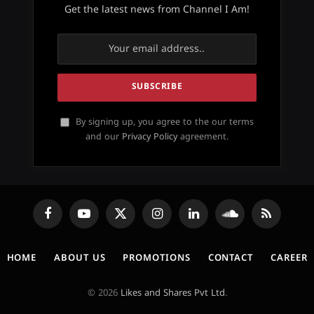
Get the latest news from Channel I Am!
By signing up, you agree to the our terms
and our
Privacy Policy
agreement.
Facebook
YouTube
X
Instagram
LinkedIn
SoundCloud
RSS
(Twitter)
HOME
ABOUT US
PROMOTIONS
CONTACT
CAREER
© 2026
Likes and Shares Pvt Ltd
.