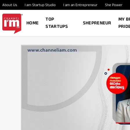
About Us
I am Startup Studio
I am an Entrepreneur
She Power
TOP
MY B
HOME
SHEPRENEUR
STARTUPS
PRID