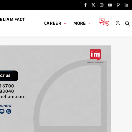
Facebook
X
Instagram
YouTube
Pintere
Li
(Twitter)
ELIAM FACT
CAREER
MORE