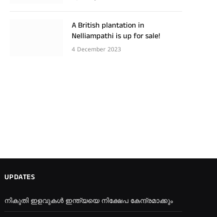
A British plantation in
Nelliampathi is up for sale!
4 December 2023
UPDATES
നികുതി ഇളവുകൾ ഇന്ത്യയെ നിക്ഷേപ കേന്ദ്രമാക്കും