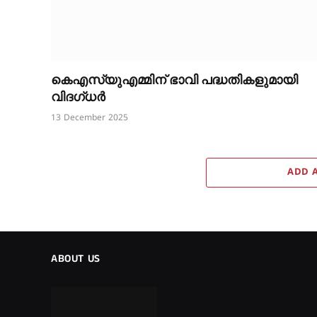
കെഎസ്‌യുഎമ്മിന് ഭാവി പദ്ധതികളുമായി
വിദഗ്ധർ
13 December 2025
ADD 
ABOUT US