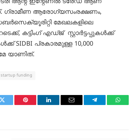
രി ആന്റ് ഇന്റേണല്‍ ട്രേഡ് ആണ്
 ചെയ്തത്. ഗ്രാമീണ ആരോഗ്യസംരക്ഷണം,
സൈബര്‍സെക്യൂരിറ്റി മേഖലകളിലെ
െക്ക്, കട്ടിംഗ് എഡ്ജ് സ്റ്റാര്‍ട്ടപ്പുകള്‍ക്ക്
ുകള്‍ക്ക് SIDBI പ്രകാരമുള്ള 10,000
മേ യാണിത്.
startup funding
k
Twitter
Pinterest
LinkedIn
Email
Telegram
WhatsAp