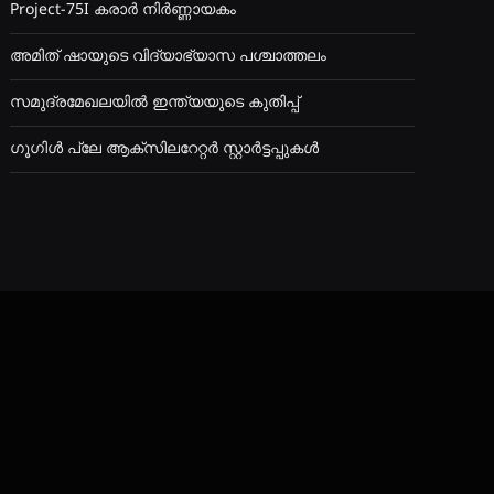
Project-75I കരാർ നിർണ്ണായകം
അമിത് ഷായുടെ വിദ്യാഭ്യാസ പശ്ചാത്തലം
സമുദ്രമേഖലയിൽ ഇന്ത്യയുടെ കുതിപ്പ്
ഗൂഗിൾ പ്ലേ ആക്സിലറേറ്റർ സ്റ്റാർട്ടപ്പുകൾ