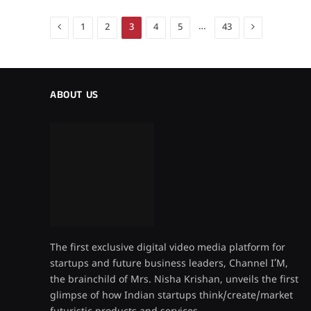
Previous
Next
…
1
2
3
4
5
43
ABOUT US
The first exclusive digital video media platform for
startups and future business leaders, Channel I’M,
the brainchild of Mrs. Nisha Krishan, unveils the first
glimpse of how Indian startups think/create/market