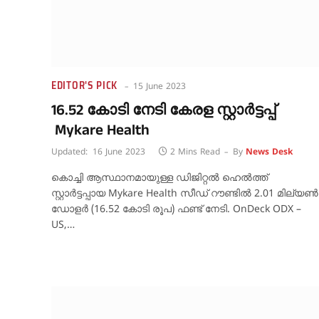
EDITOR'S PICK
15 June 2023
16.52 കോടി നേടി കേരള സ്റ്റാർട്ടപ്പ്
Mykare Health
Updated:
16 June 2023
2 Mins Read
By
News Desk
കൊച്ചി ആസ്ഥാനമായുള്ള ഡിജിറ്റൽ ഹെൽത്ത്
സ്റ്റാർട്ടപ്പായ Mykare Health സീഡ് റൗണ്ടിൽ 2.01 മില്യൺ
ഡോളർ (16.52 കോടി രൂപ) ഫണ്ട് നേടി. OnDeck ODX –
US,…