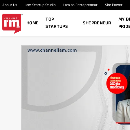
About Us
I am Startup Studio
I am an Entrepreneur
She Power
TOP
MY B
HOME
SHEPRENEUR
STARTUPS
PRID