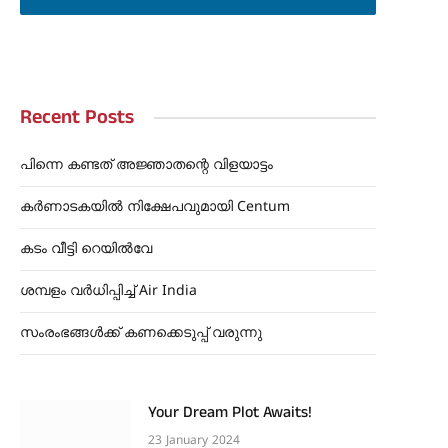
Recent Posts
പിന്നെ കണ്ടത് അജ്ഞാതന്റെ വിളയാട്ടം
കർണാടകയിൽ നിക്ഷേപവുമായി Centum
കടം വീട്ടി റെയിൽവേ
ശമ്പളം വർധിപ്പിച്ച് Air India
സംരംഭങ്ങൾക്ക് കണക്കെടുപ്പ് വരുന്നു
Your Dream Plot Awaits!
23 January 2024