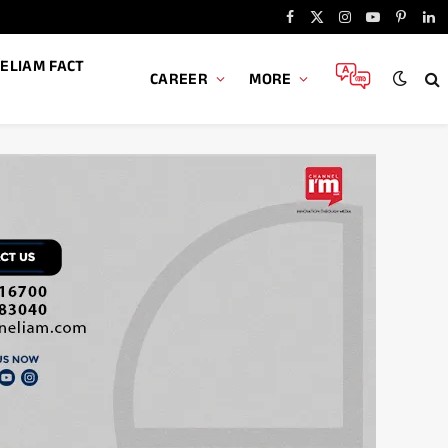
Facebook
X
Instagram
YouTube
Pintere
Li
(Twitter)
ELIAM FACT
CAREER
MORE