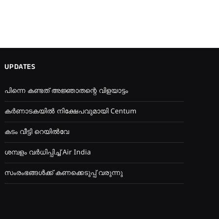
UPDATES
പിന്നെ കണ്ടത് അജ്ഞാതന്റെ വിളയാട്ടം
കർണാടകയിൽ നിക്ഷേപവുമായി Centum
കടം വീട്ടി റെയിൽവേ
ശമ്പളം വർധിപ്പിച്ച് Air India
സംരംഭങ്ങൾക്ക് കണക്കെടുപ്പ് വരുന്നു