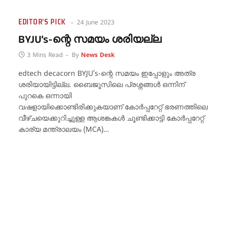
EDITOR'S PICK
24 June 2023
BYJU’s-ന്റെ സമയം ശരിയല്ല
3 Mins Read
By
News Desk
edtech decacorn BYJU’s-ന്റെ സമയം ഇപ്പോളും അത്ര
ശരിയായിട്ടില്ല. ബൈജൂസിലെ പ്രശ്നങ്ങൾ ഒന്നിന്
പുറകെ ഒന്നായി
വഷളായിക്കൊണ്ടിരിക്കുകയാണ് കോർപ്പറേറ്റ് ഭരണത്തിലെ
വീഴ്ചയെക്കുറിച്ചുള്ള ആശങ്കകൾ ചൂണ്ടിക്കാട്ടി കോർപ്പറേറ്റ്
കാര്യ മന്ത്രാലയം (MCA)…